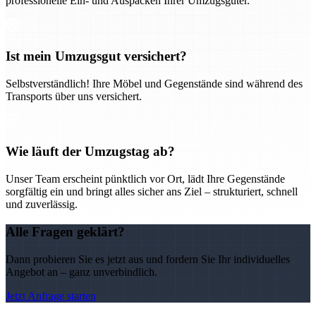
professionelle Ein- und Auspacken Ihrer Umzugsgüter.
Ist mein Umzugsgut versichert?
Selbstverständlich! Ihre Möbel und Gegenstände sind während des
Transports über uns versichert.
Wie läuft der Umzugstag ab?
Unser Team erscheint pünktlich vor Ort, lädt Ihre Gegenstände
sorgfältig ein und bringt alles sicher ans Ziel – strukturiert, schnell
und zuverlässig.
Alle Fragen geklärt?
Dann probieren Sie es jetzt aus und fordern Sie Ihr individuelles
Angebot an – ganz unverbindlich.
Jetzt Anfrage starten