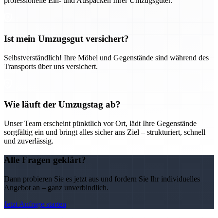
professionelle Ein- und Auspacken Ihrer Umzugsgüter.
Ist mein Umzugsgut versichert?
Selbstverständlich! Ihre Möbel und Gegenstände sind während des
Transports über uns versichert.
Wie läuft der Umzugstag ab?
Unser Team erscheint pünktlich vor Ort, lädt Ihre Gegenstände
sorgfältig ein und bringt alles sicher ans Ziel – strukturiert, schnell
und zuverlässig.
Alle Fragen geklärt?
Dann probieren Sie es jetzt aus und fordern Sie Ihr individuelles
Angebot an – ganz unverbindlich.
Jetzt Anfrage starten