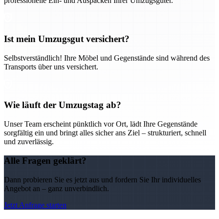
professionelle Ein- und Auspacken Ihrer Umzugsgüter.
Ist mein Umzugsgut versichert?
Selbstverständlich! Ihre Möbel und Gegenstände sind während des
Transports über uns versichert.
Wie läuft der Umzugstag ab?
Unser Team erscheint pünktlich vor Ort, lädt Ihre Gegenstände
sorgfältig ein und bringt alles sicher ans Ziel – strukturiert, schnell
und zuverlässig.
Alle Fragen geklärt?
Dann probieren Sie es jetzt aus und fordern Sie Ihr individuelles
Angebot an – ganz unverbindlich.
Jetzt Anfrage starten