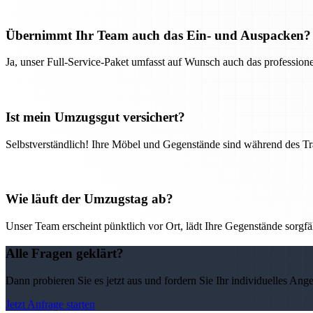
Übernimmt Ihr Team auch das Ein- und Auspacken?
Ja, unser Full-Service-Paket umfasst auf Wunsch auch das professio
Ist mein Umzugsgut versichert?
Selbstverständlich! Ihre Möbel und Gegenstände sind während des Tra
Wie läuft der Umzugstag ab?
Unser Team erscheint pünktlich vor Ort, lädt Ihre Gegenstände sorgfälti
Alle Fragen geklärt?
Dann probieren Sie es jetzt aus und fordern Sie Ihr individuelles Ang
Jetzt Anfrage starten