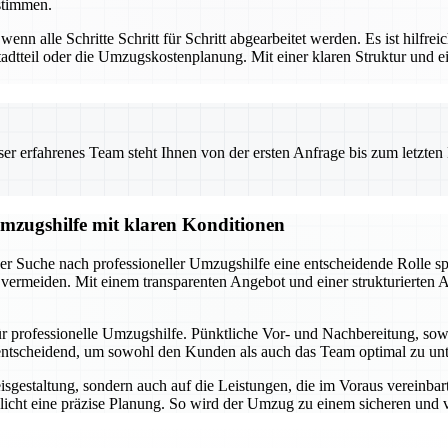
stimmen.
nn alle Schritte Schritt für Schritt abgearbeitet werden. Es ist hilfrei
tadtteil oder die Umzugskostenplanung. Mit einer klaren Struktur un
 erfahrenes Team steht Ihnen von der ersten Anfrage bis zum letzten Ka
Umzugshilfe mit klaren Konditionen
 der Suche nach professioneller Umzugshilfe eine entscheidende Rolle s
 vermeiden. Mit einem transparenten Angebot und einer strukturierte
 professionelle Umzugshilfe. Pünktliche Vor- und Nachbereitung, sowie
ntscheidend, um sowohl den Kunden als auch das Team optimal zu unte
isgestaltung, sondern auch auf die Leistungen, die im Voraus vereinbart
icht eine präzise Planung. So wird der Umzug zu einem sicheren und v