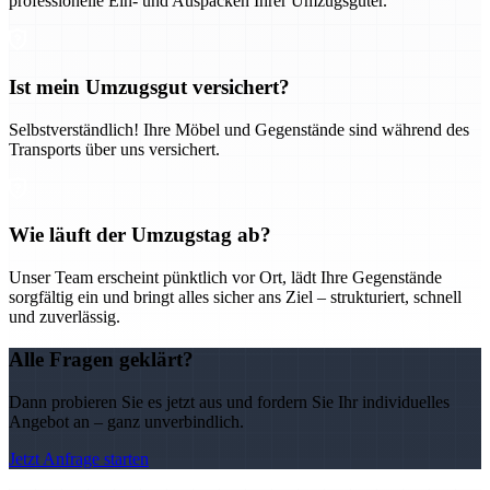
professionelle Ein- und Auspacken Ihrer Umzugsgüter.
Ist mein Umzugsgut versichert?
Selbstverständlich! Ihre Möbel und Gegenstände sind während des
Transports über uns versichert.
Wie läuft der Umzugstag ab?
Unser Team erscheint pünktlich vor Ort, lädt Ihre Gegenstände
sorgfältig ein und bringt alles sicher ans Ziel – strukturiert, schnell
und zuverlässig.
Alle Fragen geklärt?
Dann probieren Sie es jetzt aus und fordern Sie Ihr individuelles
Angebot an – ganz unverbindlich.
Jetzt Anfrage starten