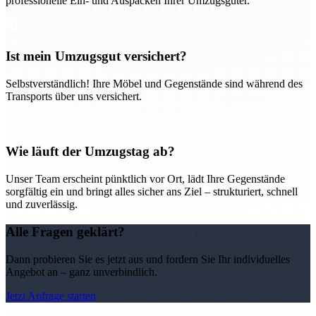
professionelle Ein- und Auspacken Ihrer Umzugsgüter.
Ist mein Umzugsgut versichert?
Selbstverständlich! Ihre Möbel und Gegenstände sind während des
Transports über uns versichert.
Wie läuft der Umzugstag ab?
Unser Team erscheint pünktlich vor Ort, lädt Ihre Gegenstände
sorgfältig ein und bringt alles sicher ans Ziel – strukturiert, schnell
und zuverlässig.
Alle Fragen geklärt?
Dann probieren Sie es jetzt aus und fordern Sie Ihr individuelles
Angebot an – ganz unverbindlich.
Jetzt Anfrage starten