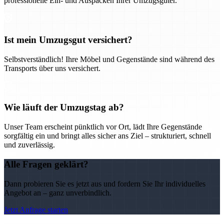
professionelle Ein- und Auspacken Ihrer Umzugsgüter.
Ist mein Umzugsgut versichert?
Selbstverständlich! Ihre Möbel und Gegenstände sind während des
Transports über uns versichert.
Wie läuft der Umzugstag ab?
Unser Team erscheint pünktlich vor Ort, lädt Ihre Gegenstände
sorgfältig ein und bringt alles sicher ans Ziel – strukturiert, schnell
und zuverlässig.
Alle Fragen geklärt?
Dann probieren Sie es jetzt aus und fordern Sie Ihr individuelles
Angebot an – ganz unverbindlich.
Jetzt Anfrage starten