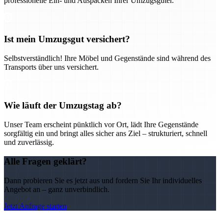
professionelle Ein- und Auspacken Ihrer Umzugsgüter.
Ist mein Umzugsgut versichert?
Selbstverständlich! Ihre Möbel und Gegenstände sind während des
Transports über uns versichert.
Wie läuft der Umzugstag ab?
Unser Team erscheint pünktlich vor Ort, lädt Ihre Gegenstände
sorgfältig ein und bringt alles sicher ans Ziel – strukturiert, schnell
und zuverlässig.
Alle Fragen geklärt?
Dann probieren Sie es jetzt aus und fordern Sie Ihr individuelles
Angebot an – ganz unverbindlich.
Jetzt Anfrage starten