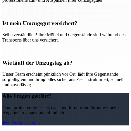
professionelle Ein- und Auspacken Ihrer Umzugsgüter.
Ist mein Umzugsgut versichert?
Selbstverständlich! Ihre Möbel und Gegenstände sind während des
Transports über uns versichert.
Wie läuft der Umzugstag ab?
Unser Team erscheint pünktlich vor Ort, lädt Ihre Gegenstände
sorgfältig ein und bringt alles sicher ans Ziel – strukturiert, schnell
und zuverlässig.
Alle Fragen geklärt?
Dann probieren Sie es jetzt aus und fordern Sie Ihr individuelles
Angebot an – ganz unverbindlich.
Jetzt Anfrage starten