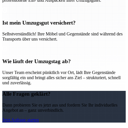
professionelle Ein- und Auspacken Ihrer Umzugsgüter.
Ist mein Umzugsgut versichert?
Selbstverständlich! Ihre Möbel und Gegenstände sind während des
Transports über uns versichert.
Wie läuft der Umzugstag ab?
Unser Team erscheint pünktlich vor Ort, lädt Ihre Gegenstände
sorgfältig ein und bringt alles sicher ans Ziel – strukturiert, schnell
und zuverlässig.
Alle Fragen geklärt?
Dann probieren Sie es jetzt aus und fordern Sie Ihr individuelles
Angebot an – ganz unverbindlich.
Jetzt Anfrage starten