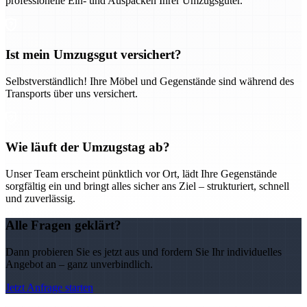
professionelle Ein- und Auspacken Ihrer Umzugsgüter.
Ist mein Umzugsgut versichert?
Selbstverständlich! Ihre Möbel und Gegenstände sind während des
Transports über uns versichert.
Wie läuft der Umzugstag ab?
Unser Team erscheint pünktlich vor Ort, lädt Ihre Gegenstände
sorgfältig ein und bringt alles sicher ans Ziel – strukturiert, schnell
und zuverlässig.
Alle Fragen geklärt?
Dann probieren Sie es jetzt aus und fordern Sie Ihr individuelles
Angebot an – ganz unverbindlich.
Jetzt Anfrage starten