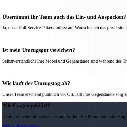
Übernimmt Ihr Team auch das Ein- und Auspacken?
Ja, unser Full-Service-Paket umfasst auf Wunsch auch das professio
Ist mein Umzugsgut versichert?
Selbstverständlich! Ihre Möbel und Gegenstände sind während des Tra
Wie läuft der Umzugstag ab?
Unser Team erscheint pünktlich vor Ort, lädt Ihre Gegenstände sorgfälti
Alle Fragen geklärt?
Dann probieren Sie es jetzt aus und fordern Sie Ihr individuelles Ang
Jetzt Anfrage starten