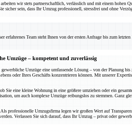
rbeiten wir stets partnerschaftlich, verlässlich und mit einem hohen Q
cher sein, dass Ihr Umzug professionell, stressfrei und ohne Verzög
 erfahrenes Team steht Ihnen von der ersten Anfrage bis zum letzten Ka
iche Umzüge – kompetent und zuverlässig
d gewerbliche Umzüge eine umfassende Lösung – von der Planung bis zur
Lebens oder Ihres Geschäfts konzentrieren können. Mit unserer Experti
 – ob Sie eine kleine Wohnung in eine größere umziehen oder ein gesam
anisation, um auch komplexe Umzüge reibungslos zu stemmen. Ganz gl
ls professionelle Umzugsfirma legen wir großen Wert auf Transparenz, 
rden. Verlassen Sie sich darauf, dass Ihr Umzug – privat oder gewerbl