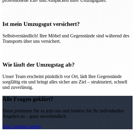
professionelle Ein- und Auspacken Ihrer Umzugsgüter.
Ist mein Umzugsgut versichert?
Selbstverständlich! Ihre Möbel und Gegenstände sind während des
Transports über uns versichert.
Wie läuft der Umzugstag ab?
Unser Team erscheint pünktlich vor Ort, lädt Ihre Gegenstände
sorgfältig ein und bringt alles sicher ans Ziel – strukturiert, schnell
und zuverlässig.
Alle Fragen geklärt?
Dann probieren Sie es jetzt aus und fordern Sie Ihr individuelles
Angebot an – ganz unverbindlich.
Jetzt Anfrage starten