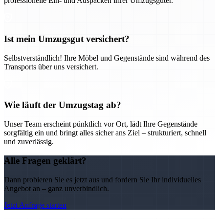
professionelle Ein- und Auspacken Ihrer Umzugsgüter.
Ist mein Umzugsgut versichert?
Selbstverständlich! Ihre Möbel und Gegenstände sind während des
Transports über uns versichert.
Wie läuft der Umzugstag ab?
Unser Team erscheint pünktlich vor Ort, lädt Ihre Gegenstände
sorgfältig ein und bringt alles sicher ans Ziel – strukturiert, schnell
und zuverlässig.
Alle Fragen geklärt?
Dann probieren Sie es jetzt aus und fordern Sie Ihr individuelles
Angebot an – ganz unverbindlich.
Jetzt Anfrage starten