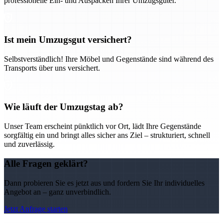
professionelle Ein- und Auspacken Ihrer Umzugsgüter.
Ist mein Umzugsgut versichert?
Selbstverständlich! Ihre Möbel und Gegenstände sind während des
Transports über uns versichert.
Wie läuft der Umzugstag ab?
Unser Team erscheint pünktlich vor Ort, lädt Ihre Gegenstände
sorgfältig ein und bringt alles sicher ans Ziel – strukturiert, schnell
und zuverlässig.
Alle Fragen geklärt?
Dann probieren Sie es jetzt aus und fordern Sie Ihr individuelles
Angebot an – ganz unverbindlich.
Jetzt Anfrage starten