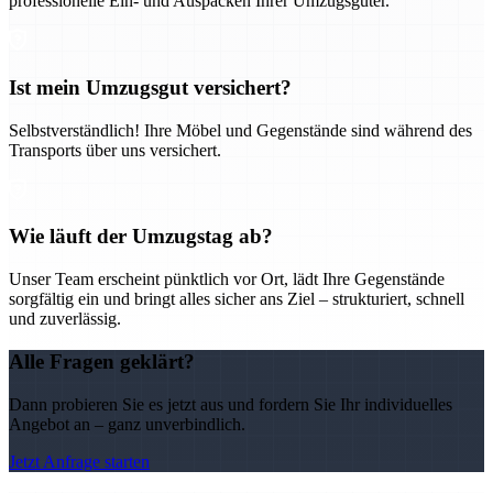
professionelle Ein- und Auspacken Ihrer Umzugsgüter.
Ist mein Umzugsgut versichert?
Selbstverständlich! Ihre Möbel und Gegenstände sind während des
Transports über uns versichert.
Wie läuft der Umzugstag ab?
Unser Team erscheint pünktlich vor Ort, lädt Ihre Gegenstände
sorgfältig ein und bringt alles sicher ans Ziel – strukturiert, schnell
und zuverlässig.
Alle Fragen geklärt?
Dann probieren Sie es jetzt aus und fordern Sie Ihr individuelles
Angebot an – ganz unverbindlich.
Jetzt Anfrage starten