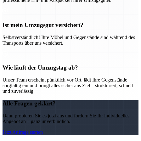
professionelle Ein- und Auspacken Ihrer Umzugsgüter.
Ist mein Umzugsgut versichert?
Selbstverständlich! Ihre Möbel und Gegenstände sind während des
Transports über uns versichert.
Wie läuft der Umzugstag ab?
Unser Team erscheint pünktlich vor Ort, lädt Ihre Gegenstände
sorgfältig ein und bringt alles sicher ans Ziel – strukturiert, schnell
und zuverlässig.
Alle Fragen geklärt?
Dann probieren Sie es jetzt aus und fordern Sie Ihr individuelles
Angebot an – ganz unverbindlich.
Jetzt Anfrage starten