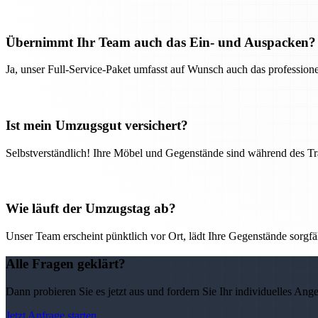
Übernimmt Ihr Team auch das Ein- und Auspacken?
Ja, unser Full-Service-Paket umfasst auf Wunsch auch das professio
Ist mein Umzugsgut versichert?
Selbstverständlich! Ihre Möbel und Gegenstände sind während des Tra
Wie läuft der Umzugstag ab?
Unser Team erscheint pünktlich vor Ort, lädt Ihre Gegenstände sorgfälti
Alle Fragen geklärt?
Dann probieren Sie es jetzt aus und fordern Sie Ihr individuelles Ang
Jetzt Anfrage starten