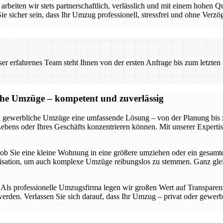
rbeiten wir stets partnerschaftlich, verlässlich und mit einem hohen Q
cher sein, dass Ihr Umzug professionell, stressfrei und ohne Verzög
 erfahrenes Team steht Ihnen von der ersten Anfrage bis zum letzten Ka
iche Umzüge – kompetent und zuverlässig
d gewerbliche Umzüge eine umfassende Lösung – von der Planung bis zur
Lebens oder Ihres Geschäfts konzentrieren können. Mit unserer Experti
 – ob Sie eine kleine Wohnung in eine größere umziehen oder ein gesam
anisation, um auch komplexe Umzüge reibungslos zu stemmen. Ganz gl
ls professionelle Umzugsfirma legen wir großen Wert auf Transparenz, 
rden. Verlassen Sie sich darauf, dass Ihr Umzug – privat oder gewerbl