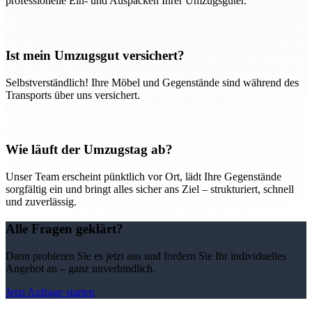
professionelle Ein- und Auspacken Ihrer Umzugsgüter.
Ist mein Umzugsgut versichert?
Selbstverständlich! Ihre Möbel und Gegenstände sind während des
Transports über uns versichert.
Wie läuft der Umzugstag ab?
Unser Team erscheint pünktlich vor Ort, lädt Ihre Gegenstände
sorgfältig ein und bringt alles sicher ans Ziel – strukturiert, schnell
und zuverlässig.
Alle Fragen geklärt?
Dann probieren Sie es jetzt aus und fordern Sie Ihr individuelles
Angebot an – ganz unverbindlich.
Jetzt Anfrage starten