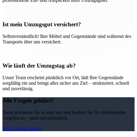
professionelle Ein- und Auspacken Ihrer Umzugsgüter.
Ist mein Umzugsgut versichert?
Selbstverständlich! Ihre Möbel und Gegenstände sind während des
Transports über uns versichert.
Wie läuft der Umzugstag ab?
Unser Team erscheint pünktlich vor Ort, lädt Ihre Gegenstände
sorgfältig ein und bringt alles sicher ans Ziel – strukturiert, schnell
und zuverlässig.
Alle Fragen geklärt?
Dann probieren Sie es jetzt aus und fordern Sie Ihr individuelles
Angebot an – ganz unverbindlich.
Jetzt Anfrage starten