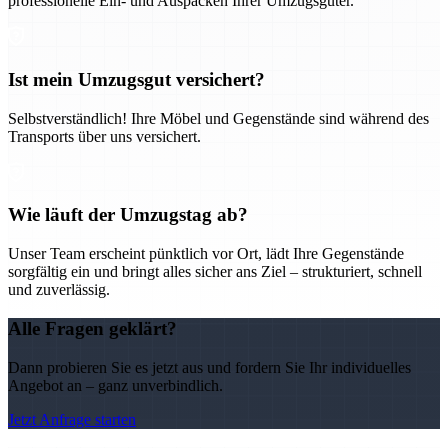
professionelle Ein- und Auspacken Ihrer Umzugsgüter.
Ist mein Umzugsgut versichert?
Selbstverständlich! Ihre Möbel und Gegenstände sind während des
Transports über uns versichert.
Wie läuft der Umzugstag ab?
Unser Team erscheint pünktlich vor Ort, lädt Ihre Gegenstände
sorgfältig ein und bringt alles sicher ans Ziel – strukturiert, schnell
und zuverlässig.
Alle Fragen geklärt?
Dann probieren Sie es jetzt aus und fordern Sie Ihr individuelles
Angebot an – ganz unverbindlich.
Jetzt Anfrage starten