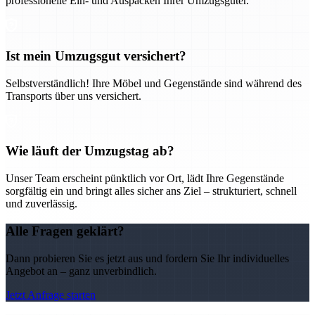
professionelle Ein- und Auspacken Ihrer Umzugsgüter.
Ist mein Umzugsgut versichert?
Selbstverständlich! Ihre Möbel und Gegenstände sind während des
Transports über uns versichert.
Wie läuft der Umzugstag ab?
Unser Team erscheint pünktlich vor Ort, lädt Ihre Gegenstände
sorgfältig ein und bringt alles sicher ans Ziel – strukturiert, schnell
und zuverlässig.
Alle Fragen geklärt?
Dann probieren Sie es jetzt aus und fordern Sie Ihr individuelles
Angebot an – ganz unverbindlich.
Jetzt Anfrage starten