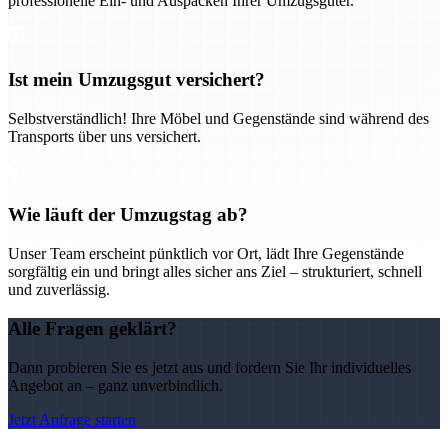
professionelle Ein- und Auspacken Ihrer Umzugsgüter.
Ist mein Umzugsgut versichert?
Selbstverständlich! Ihre Möbel und Gegenstände sind während des
Transports über uns versichert.
Wie läuft der Umzugstag ab?
Unser Team erscheint pünktlich vor Ort, lädt Ihre Gegenstände
sorgfältig ein und bringt alles sicher ans Ziel – strukturiert, schnell
und zuverlässig.
Alle Fragen geklärt?
Dann probieren Sie es jetzt aus und fordern Sie Ihr individuelles
Angebot an – ganz unverbindlich.
Jetzt Anfrage starten