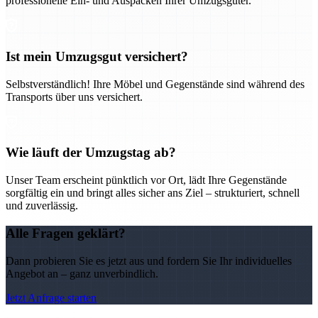
professionelle Ein- und Auspacken Ihrer Umzugsgüter.
Ist mein Umzugsgut versichert?
Selbstverständlich! Ihre Möbel und Gegenstände sind während des
Transports über uns versichert.
Wie läuft der Umzugstag ab?
Unser Team erscheint pünktlich vor Ort, lädt Ihre Gegenstände
sorgfältig ein und bringt alles sicher ans Ziel – strukturiert, schnell
und zuverlässig.
Alle Fragen geklärt?
Dann probieren Sie es jetzt aus und fordern Sie Ihr individuelles
Angebot an – ganz unverbindlich.
Jetzt Anfrage starten