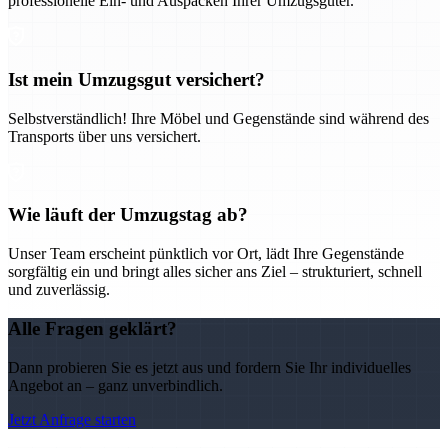
professionelle Ein- und Auspacken Ihrer Umzugsgüter.
Ist mein Umzugsgut versichert?
Selbstverständlich! Ihre Möbel und Gegenstände sind während des
Transports über uns versichert.
Wie läuft der Umzugstag ab?
Unser Team erscheint pünktlich vor Ort, lädt Ihre Gegenstände
sorgfältig ein und bringt alles sicher ans Ziel – strukturiert, schnell
und zuverlässig.
Alle Fragen geklärt?
Dann probieren Sie es jetzt aus und fordern Sie Ihr individuelles
Angebot an – ganz unverbindlich.
Jetzt Anfrage starten