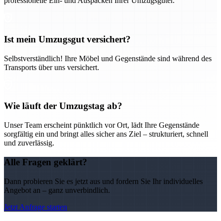
professionelle Ein- und Auspacken Ihrer Umzugsgüter.
Ist mein Umzugsgut versichert?
Selbstverständlich! Ihre Möbel und Gegenstände sind während des
Transports über uns versichert.
Wie läuft der Umzugstag ab?
Unser Team erscheint pünktlich vor Ort, lädt Ihre Gegenstände
sorgfältig ein und bringt alles sicher ans Ziel – strukturiert, schnell
und zuverlässig.
Alle Fragen geklärt?
Dann probieren Sie es jetzt aus und fordern Sie Ihr individuelles
Angebot an – ganz unverbindlich.
Jetzt Anfrage starten