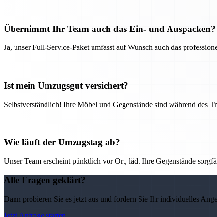
Übernimmt Ihr Team auch das Ein- und Auspacken?
Ja, unser Full-Service-Paket umfasst auf Wunsch auch das professio
Ist mein Umzugsgut versichert?
Selbstverständlich! Ihre Möbel und Gegenstände sind während des Tra
Wie läuft der Umzugstag ab?
Unser Team erscheint pünktlich vor Ort, lädt Ihre Gegenstände sorgfälti
Alle Fragen geklärt?
Dann probieren Sie es jetzt aus und fordern Sie Ihr individuelles Ang
Jetzt Anfrage starten