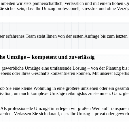
rbeiten wir stets partnerschaftlich, verlässlich und mit einem hohen Q
cher sein, dass Ihr Umzug professionell, stressfrei und ohne Verzög
 erfahrenes Team steht Ihnen von der ersten Anfrage bis zum letzten Ka
iche Umzüge – kompetent und zuverlässig
d gewerbliche Umzüge eine umfassende Lösung – von der Planung bis zur
Lebens oder Ihres Geschäfts konzentrieren können. Mit unserer Experti
 – ob Sie eine kleine Wohnung in eine größere umziehen oder ein gesam
anisation, um auch komplexe Umzüge reibungslos zu stemmen. Ganz gl
ls professionelle Umzugsfirma legen wir großen Wert auf Transparenz, 
rden. Verlassen Sie sich darauf, dass Ihr Umzug – privat oder gewerbl