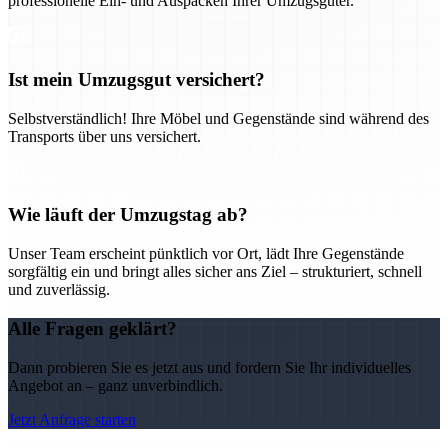
professionelle Ein- und Auspacken Ihrer Umzugsgüter.
Ist mein Umzugsgut versichert?
Selbstverständlich! Ihre Möbel und Gegenstände sind während des
Transports über uns versichert.
Wie läuft der Umzugstag ab?
Unser Team erscheint pünktlich vor Ort, lädt Ihre Gegenstände
sorgfältig ein und bringt alles sicher ans Ziel – strukturiert, schnell
und zuverlässig.
Alle Fragen geklärt?
Dann probieren Sie es jetzt aus und fordern Sie Ihr individuelles
Angebot an – ganz unverbindlich.
Jetzt Anfrage starten