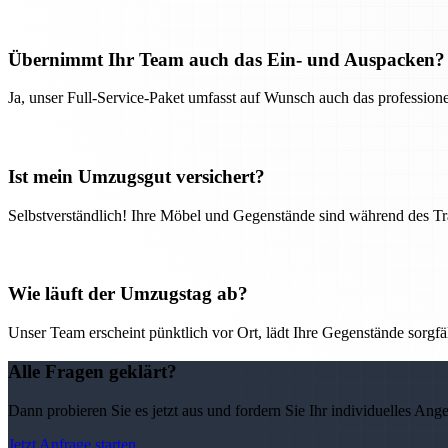
Übernimmt Ihr Team auch das Ein- und Auspacken?
Ja, unser Full-Service-Paket umfasst auf Wunsch auch das professio
Ist mein Umzugsgut versichert?
Selbstverständlich! Ihre Möbel und Gegenstände sind während des Tra
Wie läuft der Umzugstag ab?
Unser Team erscheint pünktlich vor Ort, lädt Ihre Gegenstände sorgfälti
Alle Fragen geklärt?
Dann probieren Sie es jetzt aus und fordern Sie Ihr individuelles Ang
Jetzt Anfrage starten