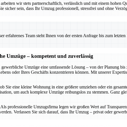
rbeiten wir stets partnerschaftlich, verlässlich und mit einem hohen Q
cher sein, dass Ihr Umzug professionell, stressfrei und ohne Verzög
 erfahrenes Team steht Ihnen von der ersten Anfrage bis zum letzten Ka
iche Umzüge – kompetent und zuverlässig
d gewerbliche Umzüge eine umfassende Lösung – von der Planung bis zur
Lebens oder Ihres Geschäfts konzentrieren können. Mit unserer Experti
 – ob Sie eine kleine Wohnung in eine größere umziehen oder ein gesam
anisation, um auch komplexe Umzüge reibungslos zu stemmen. Ganz gl
ls professionelle Umzugsfirma legen wir großen Wert auf Transparenz, 
rden. Verlassen Sie sich darauf, dass Ihr Umzug – privat oder gewerbl