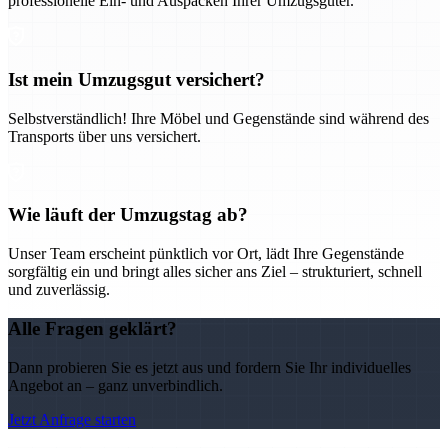
professionelle Ein- und Auspacken Ihrer Umzugsgüter.
Ist mein Umzugsgut versichert?
Selbstverständlich! Ihre Möbel und Gegenstände sind während des
Transports über uns versichert.
Wie läuft der Umzugstag ab?
Unser Team erscheint pünktlich vor Ort, lädt Ihre Gegenstände
sorgfältig ein und bringt alles sicher ans Ziel – strukturiert, schnell
und zuverlässig.
Alle Fragen geklärt?
Dann probieren Sie es jetzt aus und fordern Sie Ihr individuelles
Angebot an – ganz unverbindlich.
Jetzt Anfrage starten