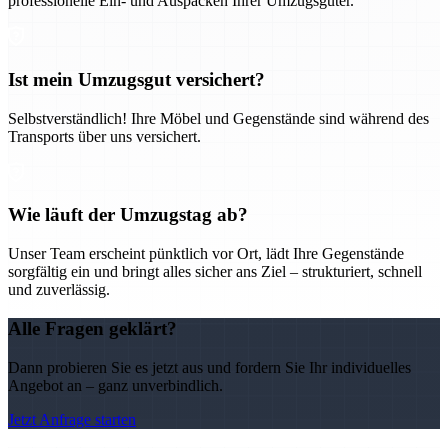
professionelle Ein- und Auspacken Ihrer Umzugsgüter.
Ist mein Umzugsgut versichert?
Selbstverständlich! Ihre Möbel und Gegenstände sind während des
Transports über uns versichert.
Wie läuft der Umzugstag ab?
Unser Team erscheint pünktlich vor Ort, lädt Ihre Gegenstände
sorgfältig ein und bringt alles sicher ans Ziel – strukturiert, schnell
und zuverlässig.
Alle Fragen geklärt?
Dann probieren Sie es jetzt aus und fordern Sie Ihr individuelles
Angebot an – ganz unverbindlich.
Jetzt Anfrage starten