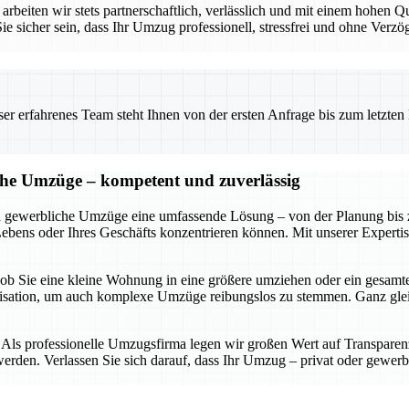
rbeiten wir stets partnerschaftlich, verlässlich und mit einem hohen Q
cher sein, dass Ihr Umzug professionell, stressfrei und ohne Verzög
 erfahrenes Team steht Ihnen von der ersten Anfrage bis zum letzten Ka
iche Umzüge – kompetent und zuverlässig
d gewerbliche Umzüge eine umfassende Lösung – von der Planung bis zur
Lebens oder Ihres Geschäfts konzentrieren können. Mit unserer Experti
 – ob Sie eine kleine Wohnung in eine größere umziehen oder ein gesam
anisation, um auch komplexe Umzüge reibungslos zu stemmen. Ganz gl
ls professionelle Umzugsfirma legen wir großen Wert auf Transparenz, 
rden. Verlassen Sie sich darauf, dass Ihr Umzug – privat oder gewerbl