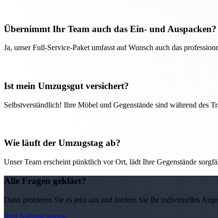
Übernimmt Ihr Team auch das Ein- und Auspacken?
Ja, unser Full-Service-Paket umfasst auf Wunsch auch das professio
Ist mein Umzugsgut versichert?
Selbstverständlich! Ihre Möbel und Gegenstände sind während des Tra
Wie läuft der Umzugstag ab?
Unser Team erscheint pünktlich vor Ort, lädt Ihre Gegenstände sorgfälti
Alle Fragen geklärt?
Dann probieren Sie es jetzt aus und fordern Sie Ihr individuelles Ang
Jetzt Anfrage starten