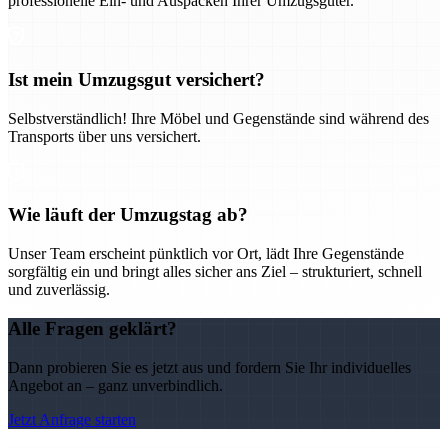
professionelle Ein- und Auspacken Ihrer Umzugsgüter.
Ist mein Umzugsgut versichert?
Selbstverständlich! Ihre Möbel und Gegenstände sind während des
Transports über uns versichert.
Wie läuft der Umzugstag ab?
Unser Team erscheint pünktlich vor Ort, lädt Ihre Gegenstände
sorgfältig ein und bringt alles sicher ans Ziel – strukturiert, schnell
und zuverlässig.
Alle Fragen geklärt?
Dann probieren Sie es jetzt aus und fordern Sie Ihr individuelles
Angebot an – ganz unverbindlich.
Jetzt Anfrage starten