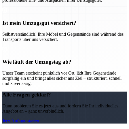
professionelle Ein- und Auspacken Ihrer Umzugsgüter.
Ist mein Umzugsgut versichert?
Selbstverständlich! Ihre Möbel und Gegenstände sind während des
Transports über uns versichert.
Wie läuft der Umzugstag ab?
Unser Team erscheint pünktlich vor Ort, lädt Ihre Gegenstände
sorgfältig ein und bringt alles sicher ans Ziel – strukturiert, schnell
und zuverlässig.
Alle Fragen geklärt?
Dann probieren Sie es jetzt aus und fordern Sie Ihr individuelles
Angebot an – ganz unverbindlich.
Jetzt Anfrage starten