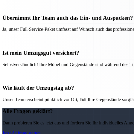
Übernimmt Ihr Team auch das Ein- und Auspacken?
Ja, unser Full-Service-Paket umfasst auf Wunsch auch das professio
Ist mein Umzugsgut versichert?
Selbstverständlich! Ihre Möbel und Gegenstände sind während des Tra
Wie läuft der Umzugstag ab?
Unser Team erscheint pünktlich vor Ort, lädt Ihre Gegenstände sorgfälti
Alle Fragen geklärt?
Dann probieren Sie es jetzt aus und fordern Sie Ihr individuelles Ang
Jetzt Anfrage starten