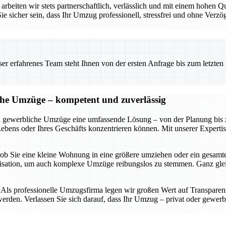
rbeiten wir stets partnerschaftlich, verlässlich und mit einem hohen Q
cher sein, dass Ihr Umzug professionell, stressfrei und ohne Verzög
 erfahrenes Team steht Ihnen von der ersten Anfrage bis zum letzten Ka
iche Umzüge – kompetent und zuverlässig
d gewerbliche Umzüge eine umfassende Lösung – von der Planung bis zur
Lebens oder Ihres Geschäfts konzentrieren können. Mit unserer Experti
 – ob Sie eine kleine Wohnung in eine größere umziehen oder ein gesam
anisation, um auch komplexe Umzüge reibungslos zu stemmen. Ganz gl
ls professionelle Umzugsfirma legen wir großen Wert auf Transparenz, 
rden. Verlassen Sie sich darauf, dass Ihr Umzug – privat oder gewerbl