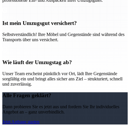
professionelle Ein- und Auspacken Ihrer Umzugsgüter.
Ist mein Umzugsgut versichert?
Selbstverständlich! Ihre Möbel und Gegenstände sind während des
Transports über uns versichert.
Wie läuft der Umzugstag ab?
Unser Team erscheint pünktlich vor Ort, lädt Ihre Gegenstände
sorgfältig ein und bringt alles sicher ans Ziel – strukturiert, schnell
und zuverlässig.
Alle Fragen geklärt?
Dann probieren Sie es jetzt aus und fordern Sie Ihr individuelles
Angebot an – ganz unverbindlich.
Jetzt Anfrage starten